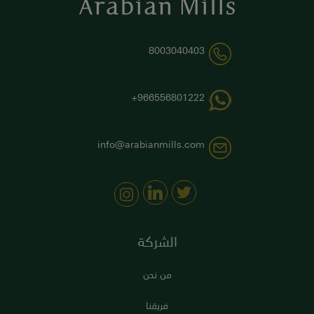
8003040403
966556801222+
info@arabianmills.com
الشركة
من نحن
فريقنا