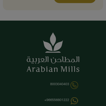
8003040403
966556801222+