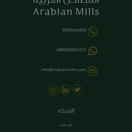
8003040403
966556801222+
info@arabianmills.com
الشركة
من نحن