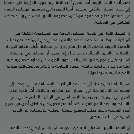
جميع أنحاء البلاد. اليوم، أجد نفسي أقدر الالتزام والجهود الدؤوبة التي دفعتنا
إلى هذه النقطة، ولكنني متحمس أيضًا للفرص التي ستستمر المطاحن العربية
في اغتنامها غدًا وبعد عقود من الآن، مدعومة بالنمو الاجتماعي والاقتصادي
المتنامي في المملكة.
إن تعهدنا الأول في شركة المطاحن العربية هو المساهمة الفاعلة في
المبادرات الوطنية لسلامة الأغذية والأمن الغذائي في المملكة. نحن ندرك
الأهمية الحيوية لضمان التزام كل منتج يخرج من مطاحننا بأعلى معايير الجودة
والسلامة والقيمة الغذائية. ومن هنا فإننا نضمن أن منتجاتنا تلبي توقعات
المستهلكين وتتجاوزها، وبالتالي نلعب دورنا الحيوي في حماية صحة ورفاهية
أمتنا من خلال إجراءات مراقبة الجودة الصارمة والالتزام ببروتوكولات سلامة
الأغذية المعترف بها دوليًا.
يسير التزامنا بالنمو جنبًا إلى جنب مع المبادرات الإستراتيجية التي تهدف إلى
توسيع قدراتنا وتواجدنا في السوق. نحن فخورون بامتلاكنا أكبر قدرة لطحن
القمح في المملكة، وبموقعنا الاستراتيجي في الرياض، العاصمة التي تعج
بالنشاط وتستعد للنمو القوي. كما أننا متواجدون في مناطق أخرى في جميع
أنحاء المملكة ولدينا خطط لتوسيع بصمتنا الوطنية للاستفادة من الفرص
المثيرة في تلك المناطق.
إن التزامنا بالتميز التشغيلي لا يتزعزع. نحن نستثمر باستمرار في أحدث التقنيات
والبنية التحتية لتحسين الكفاءة وتعزيز الإنتاجية والحفاظ على أعلى معايير