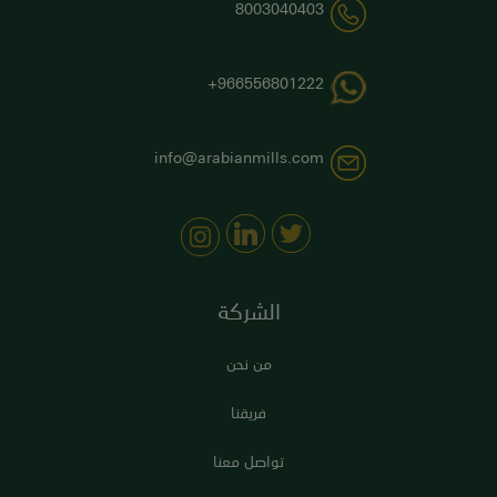
8003040403
966556801222+
info@arabianmills.com
الشركة
من نحن
فريقنا
تواصل معنا