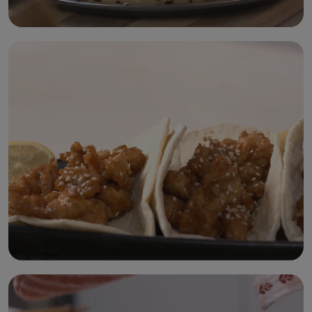
بيتزا الببروني