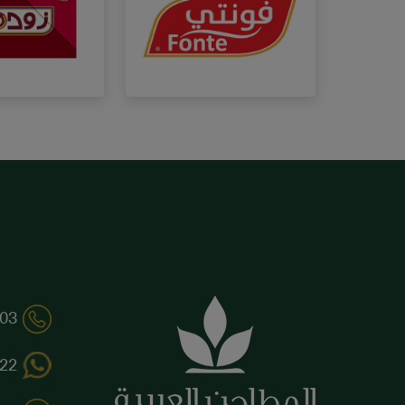
03
22+